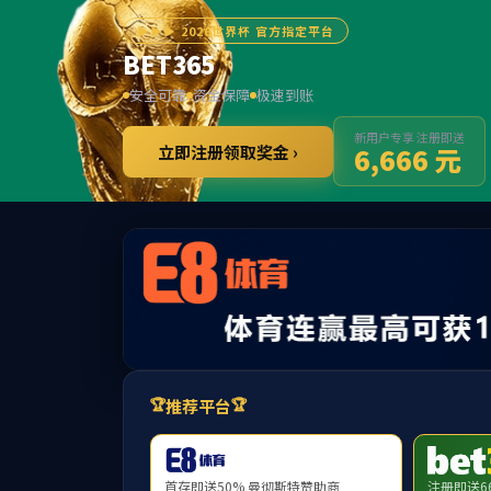
英
首页
集团概况
企业动