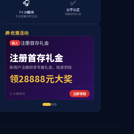
伟一行。william威廉中文官网集团党委委员、副总经理张少华
团作为陕西省唯一一家以外经外贸为主业的省属国有企业，希望与