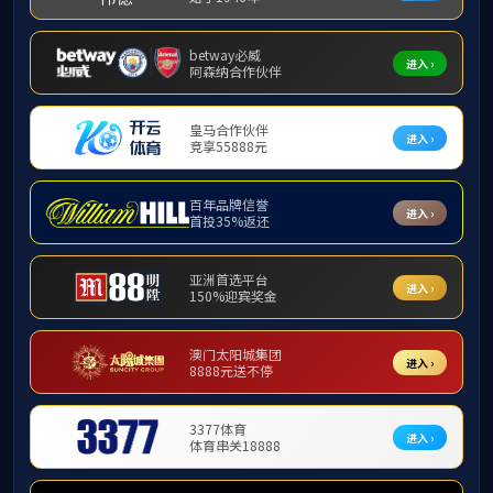
集团概况
企业动态
业务领域
党群工作
信息公开
人力资源
地址：西安市莲湖区莲湖路37号
电话：
邮箱：sfetic@163.com
纪检邮箱：jtgsjcs@163.com
切换电脑
版权所有 © 英国·威廉希尔公司(WilliamHill)中文官方网站
陕ICP
备13010282号-1
技术支持/名远科技