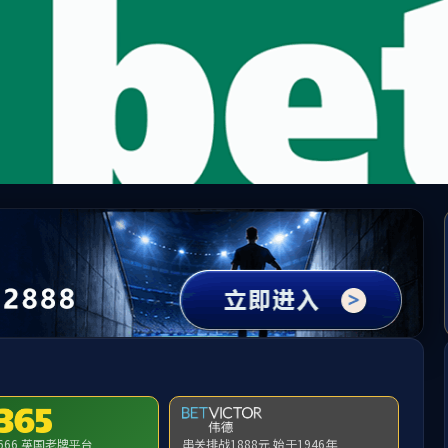
国·威廉希尔公司(WilliamHill)中文官方
态
业务领域
党群工作
量”主题党日活动
时间：2025-04-17 11:02:23
浏览：5935
华烈士陵园和龙华烈士纪念馆，开展“缅怀革命先烈汲取奋进力